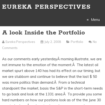
EUREKA PERSPECTIVES
Menu
A look Inside the Portfolio
Skip
to
Eureka Perspectives
July 2, 2008
Portfolio
No
Comments
content
As our comments early yesterdayÂ morning illustrate, we are
not immune to the emotion of the moment.Â The latest oil
market spurt above 140 has had its effect on our timing, but
we are stubborn and continue to believe that the last $ 50
was more politics than demand.Â From a technical
standpoint the market, basis the S&P in the short-term needs
to go back and look at the 1331 area.Â To provide you some
hard numbers on how our postions look as of the the June 30