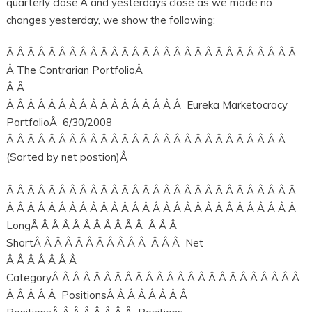
quarterly close,Â and yesterdays close as we made no
changes yesterday, we show the following:
Â Â Â Â Â Â Â Â Â Â Â Â Â Â Â Â Â Â Â Â Â Â Â Â Â Â Â Â
Â The Contrarian PortfolioÂ
Â Â
Â Â Â Â Â Â Â Â Â Â Â Â Â Â Â Â Â Eureka Marketocracy
PortfolioÂ 6/30/2008
Â Â Â Â Â Â Â Â Â Â Â Â Â Â Â Â Â Â Â Â Â Â Â Â Â Â Â
(Sorted by net postion)Â
Â Â Â Â Â Â Â Â Â Â Â Â Â Â Â Â Â Â Â Â Â Â Â Â Â Â Â Â
Â Â Â Â Â Â Â Â Â Â Â Â Â Â Â Â Â Â Â Â Â Â Â Â Â Â Â Â
LongÂ Â Â Â Â Â Â Â Â Â Â Â Â Â
ShortÂ Â Â Â Â Â Â Â Â Â Â Â Â Â Net
Â Â Â Â Â Â Â
CategoryÂ Â Â Â Â Â Â Â Â Â Â Â Â Â Â Â Â Â Â Â Â Â Â Â
Â Â Â Â Â PositionsÂ Â Â Â Â Â Â Â