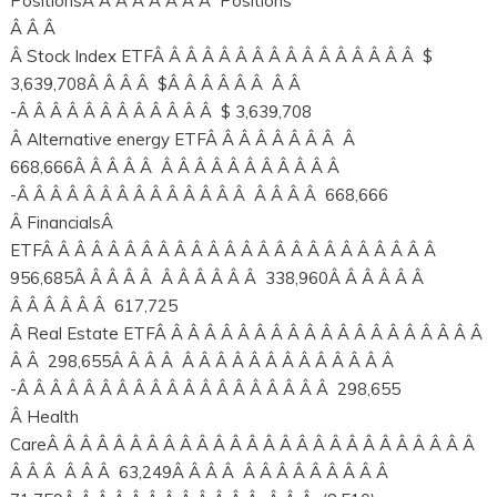
PositionsÂ Â Â Â Â Â Â Â Positions
Â Â Â
Â Stock Index ETFÂ Â Â Â Â Â Â Â Â Â Â Â Â Â Â Â $
3,639,708Â Â Â Â $Â Â Â Â Â Â Â Â
-Â Â Â Â Â Â Â Â Â Â Â Â $ 3,639,708
Â Alternative energy ETFÂ Â Â Â Â Â Â Â Â
668,666Â Â Â Â Â Â Â Â Â Â Â Â Â Â Â Â
-Â Â Â Â Â Â Â Â Â Â Â Â Â Â Â Â Â Â 668,666
Â FinancialsÂ
ETFÂ Â Â Â Â Â Â Â Â Â Â Â Â Â Â Â Â Â Â Â Â Â Â Â
956,685Â Â Â Â Â Â Â Â Â Â Â 338,960Â Â Â Â Â Â
Â Â Â Â Â Â 617,725
Â Real Estate ETFÂ Â Â Â Â Â Â Â Â Â Â Â Â Â Â Â Â Â Â Â
Â Â 298,655Â Â Â Â Â Â Â Â Â Â Â Â Â Â Â Â Â
-Â Â Â Â Â Â Â Â Â Â Â Â Â Â Â Â Â Â Â 298,655
Â Health
CareÂ Â Â Â Â Â Â Â Â Â Â Â Â Â Â Â Â Â Â Â Â Â Â Â Â Â
Â Â Â Â Â Â 63,249Â Â Â Â Â Â Â Â Â Â Â Â Â