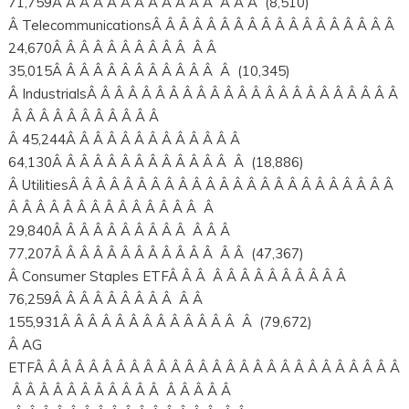
71,759Â Â Â Â Â Â Â Â Â Â Â Â Â Â Â (8,510)
Â TelecommunicationsÂ Â Â Â Â Â Â Â Â Â Â Â Â Â Â Â Â Â
24,670Â Â Â Â Â Â Â Â Â Â Â Â
35,015Â Â Â Â Â Â Â Â Â Â Â Â Â (10,345)
Â IndustrialsÂ Â Â Â Â Â Â Â Â Â Â Â Â Â Â Â Â Â Â Â Â Â Â
Â Â Â Â Â Â Â Â Â Â Â
Â 45,244Â Â Â Â Â Â Â Â Â Â Â Â Â
64,130Â Â Â Â Â Â Â Â Â Â Â Â Â Â (18,886)
Â UtilitiesÂ Â Â Â Â Â Â Â Â Â Â Â Â Â Â Â Â Â Â Â Â Â Â Â
Â Â Â Â Â Â Â Â Â Â Â Â Â Â Â
29,840Â Â Â Â Â Â Â Â Â Â Â Â Â
77,207Â Â Â Â Â Â Â Â Â Â Â Â Â Â (47,367)
Â Consumer Staples ETFÂ Â Â Â Â Â Â Â Â Â Â Â Â
76,259Â Â Â Â Â Â Â Â Â Â Â
155,931Â Â Â Â Â Â Â Â Â Â Â Â Â Â (79,672)
Â AG
ETFÂ Â Â Â Â Â Â Â Â Â Â Â Â Â Â Â Â Â Â Â Â Â Â Â Â Â Â
Â Â Â Â Â Â Â Â Â Â Â Â Â Â Â Â