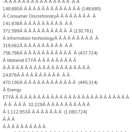
-Â Â Â Â Â Â Â Â Â Â Â Â Â Â Â Â Â
148,680Â Â Â Â Â Â Â Â Â Â Â Â Â Â (148,680)
Â Consumer DiscretionaryÂ Â Â Â Â Â Â Â Â
141,838Â Â Â Â Â Â Â Â Â Â Â Â
372,599Â Â Â Â Â Â Â Â Â Â Â Â (230,761)
Â Information technologyÂ Â Â Â Â Â Â Â Â Â
319,062Â Â Â Â Â Â Â Â Â Â Â Â
756,786Â Â Â Â Â Â Â Â Â Â Â Â Â (437,724)
Â Material ETFÂ Â Â Â Â Â Â Â Â Â
Â Â Â Â Â Â Â Â Â Â Â Â Â Â Â Â Â Â Â Â
24,876Â Â Â Â Â Â Â Â Â Â Â Â
470,190Â Â Â Â Â Â Â Â Â Â Â Â Â (445,314)
Â Energy
ETFÂ Â Â Â Â Â Â Â Â Â Â Â Â Â Â Â Â Â Â Â Â Â Â Â Â Â Â
Â Â Â Â Â 32,229Â Â Â Â Â Â Â Â Â Â Â
Â 1,112,953Â Â Â Â Â Â Â Â (1,080,724)
Â Â Â
Â Â Â Â Â Â Â Â Â Â