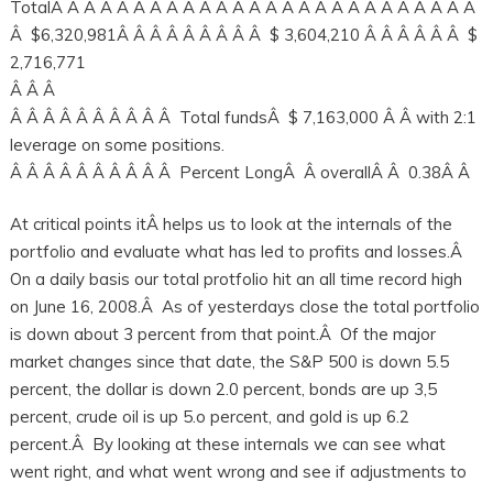
TotalÂ Â Â Â Â Â Â Â Â Â Â Â Â Â Â Â Â Â Â Â Â Â Â Â Â Â
Â $6,320,981Â Â Â Â Â Â Â Â Â $ 3,604,210 Â Â Â Â Â Â $
2,716,771
Â Â Â
Â Â Â Â Â Â Â Â Â Â Total fundsÂ $ 7,163,000 Â Â with 2:1
leverage on some positions.
Â Â Â Â Â Â Â Â Â Â Percent LongÂ Â overallÂ Â 0.38Â Â
At critical points itÂ helps us to look at the internals of the
portfolio and evaluate what has led to profits and losses.Â
On a daily basis our total protfolio hit an all time record high
on June 16, 2008.Â As of yesterdays close the total portfolio
is down about 3 percent from that point.Â Of the major
market changes since that date, the S&P 500 is down 5.5
percent, the dollar is down 2.0 percent, bonds are up 3,5
percent, crude oil is up 5.o percent, and gold is up 6.2
percent.Â By looking at these internals we can see what
went right, and what went wrong and see if adjustments to